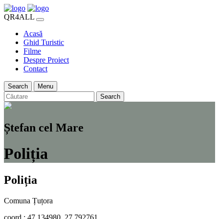
QR4ALL
Acasă
Ghid Turistic
Filme
Despre Proiect
Contact
Search
Menu
Search
Ștefan cel Mare
Poliția
Poliția
Comuna Țuțora
coord.: 47.134980, 27.792761