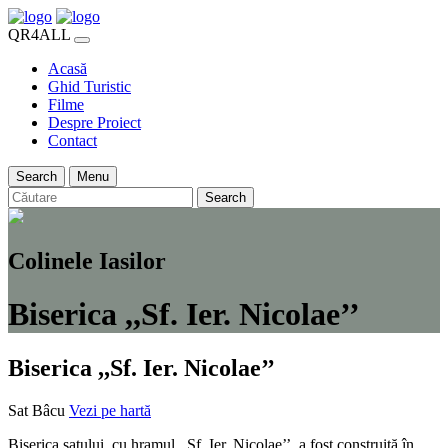
QR4ALL
Acasă
Ghid Turistic
Filme
Despre Proiect
Contact
Search
Menu
Search
Colinele Iasilor
Biserica ,,Sf. Ier. Nicolae’’
Biserica ,,Sf. Ier. Nicolae’’
Sat Bâcu
Vezi pe hartă
Biserica satului, cu hramul ,,Sf. Ier. Nicolae’’, a fost construită în