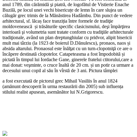
anul 1789, din cărămidă şi piatră, de logofătul de Vistierie Enache
Buzilă, pe locul unei vechi bisericuțe de lemn în care slujea un
călugăr grec trimis de la Mănăstirea Hadâmbu. Din punct de vedere
arhitectural, sf. lăcaș face tranziția între formele de tradiţie
moldovenească și trăsăturile specific clasicismului, deşi împărţirea
interioară şi volumetria sunt tratate conform cu tradiţiile arhitecturale
tradiţionale, având un plan dreptunghiular cu pridvor, alipit bisericii
mult mai târziu (la 1923 de boierul D.Dănulescu), pronaos, naos și
absida altarului. Pronaosul este înălţat cu un turn-clopotniţă ce are o
încăpere destinată clopotelor. Catapeteasma a fost împodobită și
pictată în timpul lui Iordache Gane, ginerele fratelui ctitorului,care a
mai donat: veşminte, o cruce înaltă de 20 cm. și un potir ca urmare a
decesului unui copil al său în vîrstă de 3 ani. Pictura tâmplei
a fost executată de pictorul grec Mihail Vasiliis în anul 1824
(amănunt descoperit în urma restaurării din 2005) sub influența
stilului realist apusean, asemănător lui N.Grigorescu.