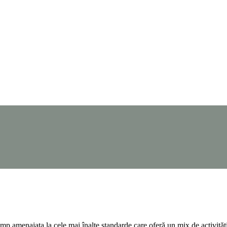
 amenajata la cele mai înalte standarde care oferă un mix de activități, d