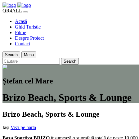
QR4ALL
Acasă
Ghid Turistic
Filme
Despre Proiect
Contact
Search
Menu
Search
Ștefan cel Mare
Brizo Beach, Sports & Lounge
Brizo Beach, Sports & Lounge
Iași
Vezi pe hartă
Baza Sportiva BRIZO
însumează o suprafață totală de peste 10.000 mp