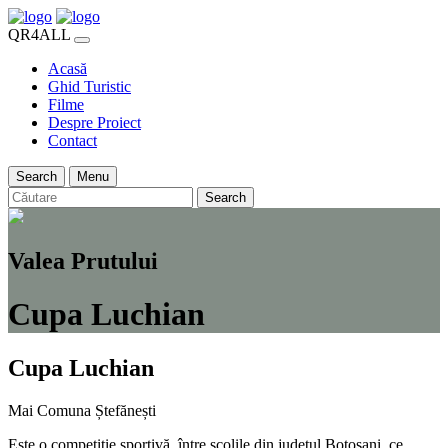
QR4ALL
Acasă
Ghid Turistic
Filme
Despre Proiect
Contact
Search
Menu
Search
Valea Prutului
Cupa Luchian
Cupa Luchian
Mai
Comuna Ștefănești
Este o competiție sportivă, între școlile din județul Botoșani, ce