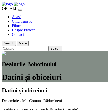
QR4ALL
Acasă
Ghid Turistic
Filme
Despre Proiect
Contact
Search
Menu
Search
Dealurile Bohotinului
Datini și obiceiuri
Datini și obiceiuri
Decembrie - Mai
Comuna Răducăneni
Tradiții și obiceiuri străbune la Bohotin (mascații)