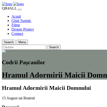
QR4ALL
Acasă
Ghid Turistic
Filme
Despre Proiect
Contact
Search
Menu
Search
Codrii Pașcanilor
Hramul Adormirii Maicii Domn
Hramul Adormirii Maicii Domnului
15 August
sat Bratesti