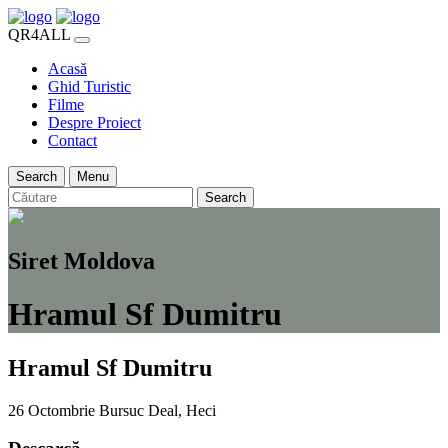
QR4ALL
Acasă
Ghid Turistic
Filme
Despre Proiect
Contact
Search
Menu
Search
Siret Moldova
Hramul Sf Dumitru
Hramul Sf Dumitru
26 Octombrie
Bursuc Deal, Heci