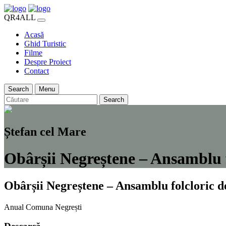
QR4ALL
Acasă
Ghid Turistic
Filme
Despre Proiect
Contact
Search
Menu
Search
Ștefan cel Mare
Obârșii Negreștene – Ansamblu f
Obârșii Negreștene – Ansamblu folcloric d
Anual
Comuna Negrești