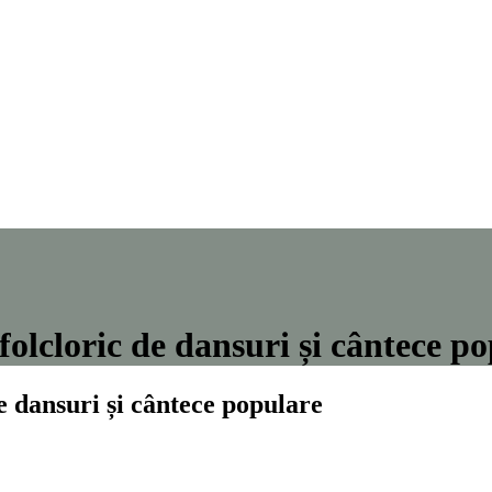
olcloric de dansuri și cântece p
e dansuri și cântece populare