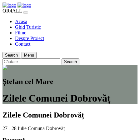
QR4ALL
Acasă
Ghid Turistic
Filme
Despre Proiect
Contact
Search
Menu
Search
Ștefan cel Mare
Zilele Comunei Dobrovăț
Zilele Comunei Dobrovăț
27 - 28 Iulie
Comuna Dobrovăț