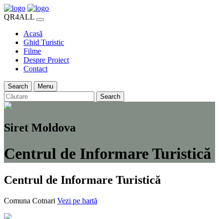
QR4ALL
Acasă
Ghid Turistic
Filme
Despre Proiect
Contact
Search
Menu
Search
Siret Moldova
Centrul de Informare Turistică
Centrul de Informare Turistică
Comuna Cotnari
Vezi pe hartă