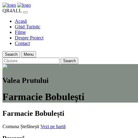
QR4ALL
Acasă
Ghid Turistic
Filme
Despre Proiect
Contact
Search
Menu
Search
Valea Prutului
Farmacie Bobulești
Farmacie Bobulești
Comuna Ștefănești
Vezi pe hartă