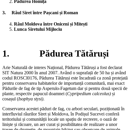
P
ădurea Homi
ța
3. Râul Siret între Pașcani și Roman
Râul Moldova între Oniceni
și Mite
ști
Lunca Siretului Mijlociu
1. Pădurea Tătăruși
Arie Naturală de interes Național, Pădurea Tătăruși a fost declarat
SIT Natura 2000 în anul 2007. Având o suprafață de 50 ha și având
codul ROSCI0176, Pădurea Tătăruși este încadrată ca zonă protejată
pentru conservarea habitatelor de importanță comunitară, mai exact
Pădurile de fag de tip Asperulo-Fagetum dar și pentru două specii de
plante, respectiv papucul doamnei (
Cypripedium calceolus)
și
cosașul (
Isophya stysi)
.
Conservarea acestei păduri de fag, cu arbori seculari, poziționată în
interfluviul râurilor Siret și Moldova, în Podișul Sucevei conferă
teritoriului și comunității locale un spațiu de recreere, o oază de
liniște și răcoare, un aer curat și posibilitatea de realizare a unor
trasee de drumeție, de mountain biking sau observare de animale