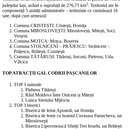
2
județului Iași, având o suprafață de 276,75 km
. Teritoriul are în
componență 5 unități administrativ – teritoriale ce cumulează 16
sate, după cum urmează:
Comuna CRISTEȘTI: Cristești, Homița
Comuna MIROSLOVEȘTI: Miroslovești, Mitești, Soci,
Verșeni
Comuna MOȚCA: Moțca, Boureni
Comuna STOLNICENI – PRĂJESCU: Stolniceni –
Prăjescu, Brătești, Cozmești
Comuna TĂTĂRUȘI: Tătăruși, Iorcani, Pietrosu, Uda,
Vâlcica
TOP ATRACȚII GAL CODRII PAȘCANILOR
TOP 3 naturale
Pădurea Tătăruși
Râul Moldova între Oniceni și Mitești
Lunca Siretului Mijlociu
TOP 3 biserici
Biserica de lemn Apostoli, sat Homița
Biserica de lemn cu hramul Cuvioasa Parascheva, sat
Miroslovești
Biserica Lipovenească Sfinții Trei Ierarhi, sat Brătești