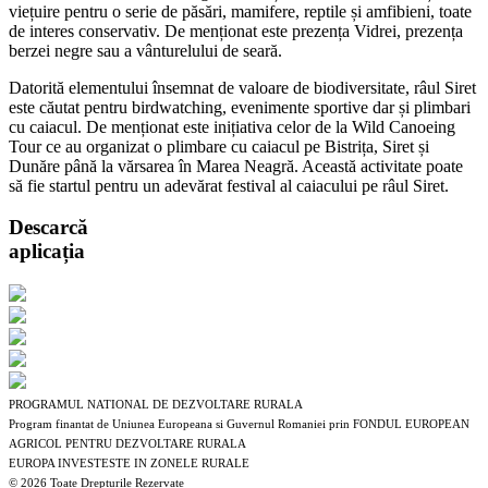
viețuire pentru o serie de păsări, mamifere, reptile și amfibieni, toate
de interes conservativ. De menționat este prezența Vidrei, prezența
berzei negre sau a vânturelului de seară.
Datorită elementului însemnat de valoare de biodiversitate, râul Siret
este căutat pentru birdwatching, evenimente sportive dar și plimbari
cu caiacul. De menționat este inițiativa celor de la Wild Canoeing
Tour ce au organizat o plimbare cu caiacul pe Bistrița, Siret și
Dunăre până la vărsarea în Marea Neagră. Această activitate poate
să fie startul pentru un adevărat festival al caiacului pe râul Siret.
Descarcă
aplicația
PROGRAMUL NATIONAL DE DEZVOLTARE RURALA
Program finantat de Uniunea Europeana si Guvernul Romaniei prin FONDUL EUROPEAN
AGRICOL PENTRU DEZVOLTARE RURALA
EUROPA INVESTESTE IN ZONELE RURALE
©
2026 Toate Drepturile Rezervate