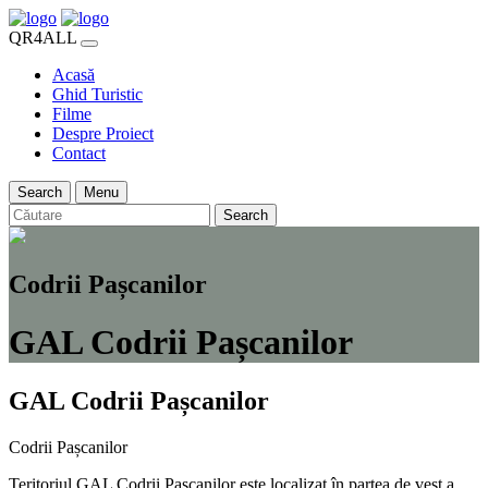
QR4ALL
Acasă
Ghid Turistic
Filme
Despre Proiect
Contact
Search
Menu
Search
Codrii Pașcanilor
GAL Codrii Pașcanilor
GAL Codrii Pașcanilor
Codrii Pașcanilor
Teritoriul GAL Codrii Pașcanilor este localizat în partea de vest a