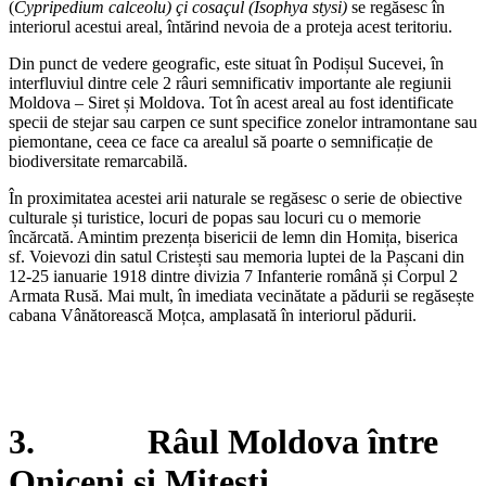
(
Cypripedium calceolu)
çi cosa
çul (Isophya stysi)
se regăsesc în
interiorul acestui areal, întărind nevoia de a proteja acest teritoriu.
Din punct de vedere geografic, este situat în Podișul Sucevei, în
interfluviul dintre cele 2 râuri semnificativ importante ale regiunii
Moldova – Siret și Moldova. Tot în acest areal au fost identificate
specii de stejar sau carpen ce sunt specifice zonelor intramontane sau
piemontane, ceea ce face ca arealul să poarte o semnificație de
biodiversitate remarcabilă.
În proximitatea acestei arii naturale se regăsesc o serie de obiective
culturale și turistice, locuri de popas sau locuri cu o memorie
încărcată. Amintim prezența bisericii de lemn din Homița, biserica
sf. Voievozi din satul Cristești sau memoria luptei de la Pașcani din
12-25 ianuarie 1918 dintre divizia 7 Infanterie română și Corpul 2
Armata Rusă. Mai mult, în imediata vecinătate a pădurii se regăsește
cabana Vânătorească Moțca, amplasată în interiorul pădurii.
3. Râul Moldova între
Oniceni și Mitești