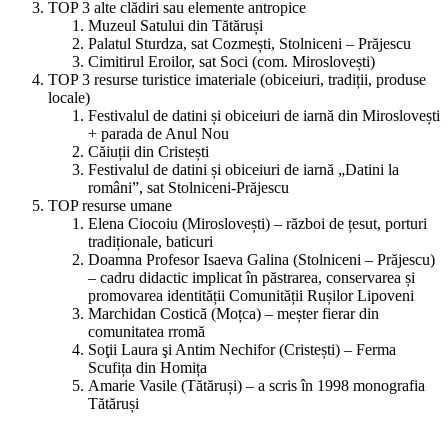
TOP 3 alte clădiri sau elemente antropice
Muzeul Satului din Tătăruși
Palatul Sturdza, sat Cozmești, Stolniceni – Prăjescu
Cimitirul Eroilor, sat Soci (com. Miroslovești)
TOP 3 resurse turistice imateriale (obiceiuri, tradiții, produse
locale)
Festivalul de datini și obiceiuri de iarnă din Miroslovești
+ parada de Anul Nou
Căiuții din Cristești
Festivalul de datini și obiceiuri de iarnă „Datini la
români”, sat Stolniceni-Prăjescu
TOP resurse umane
Elena Ciocoiu (Miroslovești) – război de țesut, porturi
tradiționale, baticuri
Doamna Profesor Isaeva Galina (Stolniceni – Prăjescu)
– cadru didactic implicat în păstrarea, conservarea și
promovarea identității Comunității Rușilor Lipoveni
Marchidan Costică (Moțca) – meșter fierar din
comunitatea rromă
Soţii Laura şi Antim Nechifor (Cristești) – Ferma
Scufița din Homița
Amarie Vasile (Tătăruși) – a scris în 1998 monografia
Tătăruși