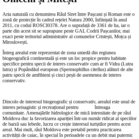
Aria naturală cu denumirea Râul Siret între Pașcani și Roman este o
zonă de protecție în cadrul rețelei Natura 2000, înființată în anul
2011, cu codul ROSCI0378. Are o suprafață de 3361 de ha, iar o
parte din acest sit se suprapune peste GAL Codrii Pașcanilor, mai
exact peste teritoriul administrativ al comunelor Cristești, Moțca și
Miroslovești.
Întreg arealul este reprezentat de zona umedă din regiunea
biogeografică continentală și este un loc propice pentru habitate
specifice pentru specii de interes conservativ cum ar fi Vidra (Lutra
lutra) și Popândăul european (Spermophillus citellus) alături de alte
patru specii de amfibieni și cinci pești de asemenea de interes
conservativ.
Dincolo de interesul biogeografic și conservativ, arealul este unul de
interes peisagistic și recreațional pentru întreaga
comunitate. Amenajările hidrologice de mică intensitate de pe râul
Moldova duc la favorizarea apariției într-un număr ridicat al speciilor
de barză sau lebede, lucru ce crește interesul turiștilor pentru acest
areal. Mai mult, râul Moldova este pretabil pentru practicarea
activității de caiac, în special în perioadele cu un debit mai puternic