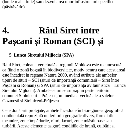
(lunile mai – iulie) sau dezvoltarea unor infrastructuri specifice
(păstrăvărie).
4. Râul Siret între
Pașcani și Roman (SCI) și
Lunca Siretului Mijlociu (SPA)
Râul Siret, coloana vertebrală a regiunii Moldova este recunoscută
ca fiind o zonă bogată în biodiversitate, motiv pentru care acest areal
este încadrat în rețeaua Natura 2000, având atribute ale ambelor
tipuri de situri – SCI (situri de importanță comunitară – Siret între
Pașcani și Roman) și SPA (situri de importanță avifaunistică – Lunca
Siretului Mijlociu). Ambele situri se suprapun peste teritoriul
comunei Stolniceni – Prăjescu, în imediata vecinătate a satelor
Cozmești și Stolniceni-Prăjescu.
Cele două arii protejate, ambele încadrate în bioregiunea geografică
continentală reprezintă un teritoriu geografic divers, format din
meandre, zone împădurite, râuri, lacuri, zone mlăștinoase sau
turbării. Aceste elemente asigură condițiile de hrană, cuibărit și