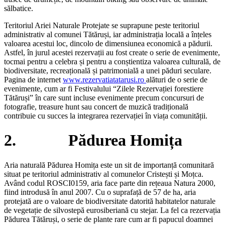
sălbatice.
Teritoriul Ariei Naturale Protejate se suprapune peste teritoriul
administrativ al comunei Tătăruși, iar administrația locală a înțeles
valoarea acestui loc, dincolo de dimensiunea economică a pădurii.
Astfel, în jurul acestei rezervații au fost create o serie de evenimente,
tocmai pentru a celebra și pentru a conștientiza valoarea culturală, de
biodiversitate, recreațională și patrimonială a unei păduri seculare.
Pagina de internet
www.rezervatiatatarusi.ro
alături de o serie de
evenimente, cum ar fi Festivalului “Zilele Rezervației forestiere
Tătăruși” în care sunt incluse evenimente precum concursuri de
fotografie, treasure hunt sau concert de muzică tradițională
contribuie cu succes la integrarea rezervației în viața comunității.
2. Pădurea Homița
Aria naturală Pădurea Homița este un sit de importanță comunitară
situat pe teritoriul administrativ al comunelor Cristești și Moțca.
Având codul ROSCI0159, aria face parte din rețeaua Natura 2000,
fiind introdusă în anul 2007. Cu o suprafață de 57 de ha, aria
protejată are o valoare de biodiversitate datorită habitatelor naturale
de vegetație de silvostepă eurosiberiană cu stejar. La fel ca rezervația
Pădurea Tătăruși, o serie de plante rare cum ar fi papucul doamnei