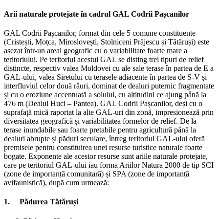
Arii naturale protejate în cadrul GAL Codrii Pașcanilor
GAL Codrii Pașcanilor, format din cele 5 comune constituente
(Cristești, Moțca, Miroslovești, Stolniceni Prăjescu și Tătăruși) este
așezat într-un areal geografic cu o variabilitate foarte mare a
teritoriului. Pe teritoriul acestui GAL se disting trei tipuri de relief
distincte, respectiv valea Moldovei cu ale sale terase în partea de E a
GAL-ului, valea Siretului cu terasele adiacente în partea de S-V și
interfluviul celor două râuri, dominat de dealuri puternic fragmentate
și cu o eroziune accentuată a solului, cu altitudini ce ajung până la
476 m (Dealul Huci – Pantea). GAL Codrii Pașcanilor, deși cu o
suprafață mică raportat la alte GAL-uri din zonă, impresionează prin
diversitatea geografică și variabilitatea formelor de relief. De la
terase inundabile sau foarte pretabile pentru agricultură până la
dealuri abrupte și păduri seculare, întreg teritoriul GAL-ului oferă
premisele pentru constituirea unei resurse turistice naturale foarte
bogate. Exponente ale acestor resurse sunt ariile naturale protejate,
care pe teritoriul GAL-ului iau forma Ariilor Natura 2000 de tip SCI
(zone de importanță comunitară) și SPA (zone de importanță
avifaunistică), după cum urmează:
1. Pădurea Tătăruși