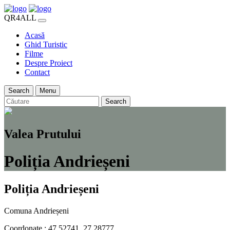
QR4ALL
Acasă
Ghid Turistic
Filme
Despre Proiect
Contact
Search
Menu
Search
Valea Prutului
Poliția Andrieșeni
Poliția Andrieșeni
Comuna Andrieșeni
Coordonate : 47.52741, 27.28777