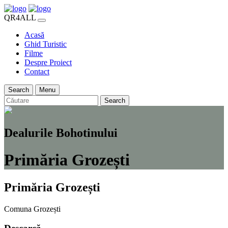
QR4ALL
Acasă
Ghid Turistic
Filme
Despre Proiect
Contact
Search
Menu
Search
Dealurile Bohotinului
Primăria Grozești
Primăria Grozești
Comuna Grozești