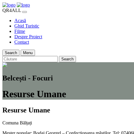
QR4ALL
Acasă
Ghid Turistic
Filme
Despre Proiect
Contact
Search
Menu
Search
Belcești - Focuri
Resurse Umane
Resurse Umane
Comuna Bălțați
Meșter popular: Bodai Georgel – Confecționarea măștilor, Tel: 0740