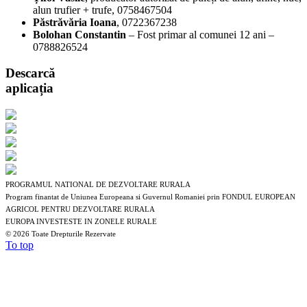
alun trufier + trufe, 0758467504
P
ăstr
ăv
ăria Ioana
, 0722367238
Bolohan Constantin
– Fost primar al comunei 12 ani –
0788826524
Descarcă
aplicația
PROGRAMUL NATIONAL DE DEZVOLTARE RURALA
Program finantat de Uniunea Europeana si Guvernul Romaniei prin FONDUL EUROPEAN
AGRICOL PENTRU DEZVOLTARE RURALA
EUROPA INVESTESTE IN ZONELE RURALE
©
2026 Toate Drepturile Rezervate
To top