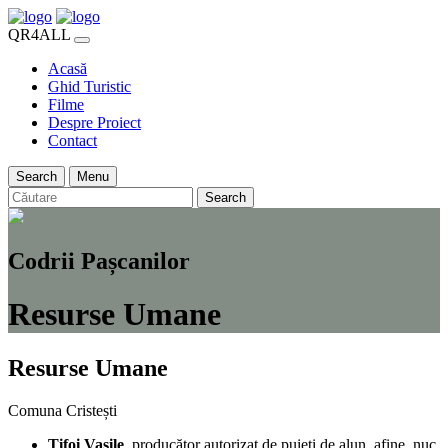
QR4ALL
Acasă
Ghid Turistic
Filme
Despre Proiect
Contact
Search
Menu
Search
Codrii Pașcanilor
Resurse Umane
Resurse Umane
Comuna Cristești
Țifoi Vasile
, producător autorizat de puieți de alun, afine, nuc,