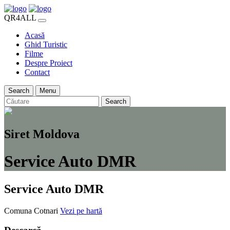
QR4ALL
Acasă
Ghid Turistic
Filme
Despre Proiect
Contact
Search
Menu
Search
Siret Moldova
Service Auto DMR
Service Auto DMR
Comuna Cotnari
Vezi pe hartă