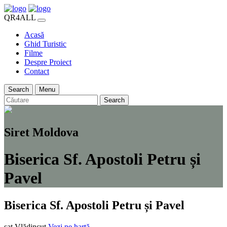
QR4ALL
Acasă
Ghid Turistic
Filme
Despre Proiect
Contact
Search
Menu
Search
Siret Moldova
Biserica Sf. Apostoli Petru și
Pavel
Biserica Sf. Apostoli Petru și Pavel
sat Vlădincuț
Vezi pe hartă