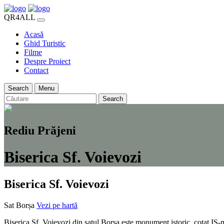
QR4ALL
Acasă
Ghid Turistic
Filme
Despre Proiect
Contact
Search
Menu
Search
Rediu Prăjeni
Biserica Sf. Voievozi
Biserica Sf. Voievozi
Sat Borșa
Vezi pe hartă
Biserica Sf. Voievozi din satul Borșa este monument istoric, cotat IS-m