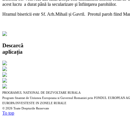
acest lucru a durat până la secularizare şi înfiinţarea parohiilor.
Hramul bisericii este Sf. Arh.Mihail și Gavril. Preotul paroh fiind Ma
Descarcă
aplicația
PROGRAMUL NATIONAL DE DEZVOLTARE RURALA
Program finantat de Uniunea Europeana si Guvernul Romaniei prin FONDUL EUROP
EUROPA INVESTESTE IN ZONELE RURALE
©
2026 Toate Drepturile Rezervate
To top