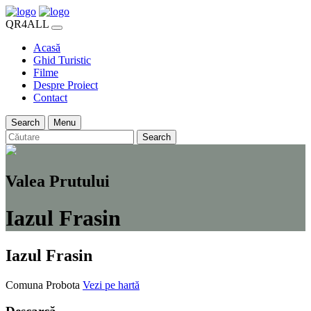
QR4ALL
Acasă
Ghid Turistic
Filme
Despre Proiect
Contact
Search
Menu
Search
Valea Prutului
Iazul Frasin
Iazul Frasin
Comuna Probota
Vezi pe hartă