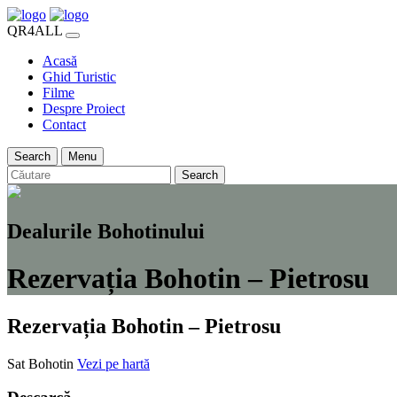
QR4ALL
Acasă
Ghid Turistic
Filme
Despre Proiect
Contact
Search
Menu
Search
Dealurile Bohotinului
Rezervația Bohotin – Pietrosu
Rezervația Bohotin – Pietrosu
Sat Bohotin
Vezi pe hartă