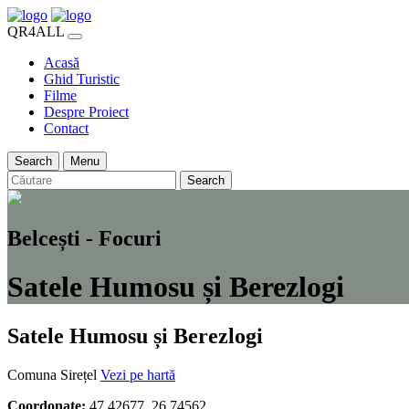
QR4ALL
Acasă
Ghid Turistic
Filme
Despre Proiect
Contact
Search
Menu
Search
Belcești - Focuri
Satele Humosu și Berezlogi
Satele Humosu și Berezlogi
Comuna Sirețel
Vezi pe hartă
Coordonate:
47.42677, 26.74562