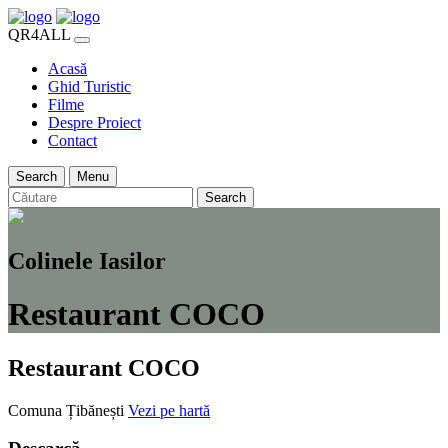
QR4ALL
Acasă
Ghid Turistic
Filme
Despre Proiect
Contact
Search
Menu
Search
Colinele Iasilor
Restaurant COCO
Restaurant COCO
Comuna Țibănești
Vezi pe hartă