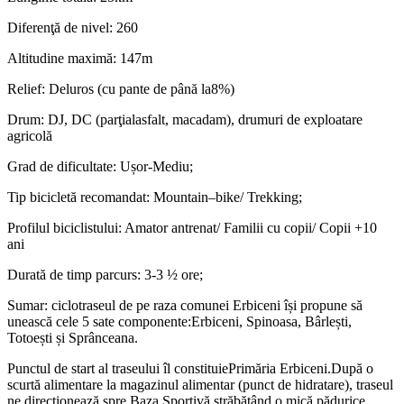
Diferenţă de nivel: 260
Altitudine maximă: 147m
Relief: Deluros (cu pante de până la8%)
Drum: DJ, DC (parţialasfalt, macadam), drumuri de exploatare
agricolă
Grad de dificultate: Ușor-Mediu;
Tip bicicletă recomandat: Mountain–bike/ Trekking;
Profilul biciclistului: Amator antrenat/ Familii cu copii/ Copii +10
ani
Durată de timp parcurs: 3-3 ½ ore;
Sumar: ciclotraseul de pe raza comunei Erbiceni își propune să
unească cele 5 sate componente:Erbiceni, Spinoasa, Bârlești,
Totoești și Sprânceana.
Punctul de start al traseului îl constituiePrimăria Erbiceni.După o
scurtă alimentare la magazinul alimentar (punct de hidratare), traseul
ne direcționează spre Baza Sportivă străbătând o mică pădurice