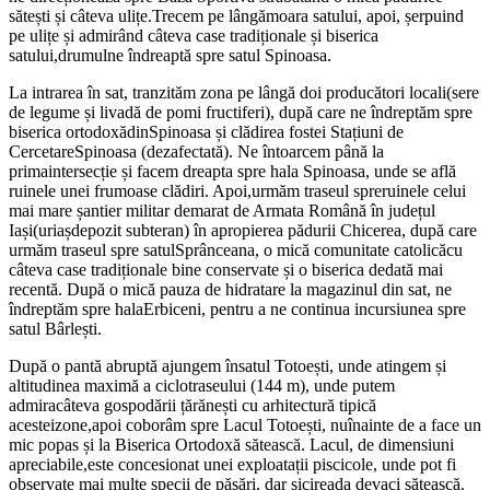
sătești și câteva ulițe.Trecem pe lângămoara satului, apoi, șerpuind
pe ulițe și admirând câteva case tradiționale și biserica
satului,drumulne îndreaptă spre satul Spinoasa.
La intrarea în sat, tranzităm zona pe lângă doi producători locali(sere
de legume și livadă de pomi fructiferi), după care ne îndreptăm spre
biserica ortodoxădinSpinoasa și clădirea fostei Stațiuni de
CercetareSpinoasa (dezafectată). Ne întoarcem până la
primaintersecție și facem dreapta spre hala Spinoasa, unde se află
ruinele unei frumoase clădiri. Apoi,urmăm traseul spreruinele celui
mai mare șantier militar demarat de Armata Română în județul
Iași(uriașdepozit subteran) în apropierea pădurii Chicerea, după care
urmăm traseul spre satulSprânceana, o mică comunitate catolicăcu
câteva case tradiționale bine conservate și o biserica dedată mai
recentă. După o mică pauza de hidratare la magazinul din sat, ne
îndreptăm spre halaErbiceni, pentru a ne continua incursiunea spre
satul Bârlești.
După o pantă abruptă ajungem însatul Totoești, unde atingem și
altitudinea maximă a ciclotraseului (144 m), unde putem
admiracâteva gospodării țărănești cu arhitectură tipică
acesteizone,apoi coborâm spre Lacul Totoești, nuînainte de a face un
mic popas și la Biserica Ortodoxă sătească. Lacul, de dimensiuni
apreciabile,este concesionat unei exploatații piscicole, unde pot fi
observate mai multe specii de păsări, dar șicireada devaci sătească.