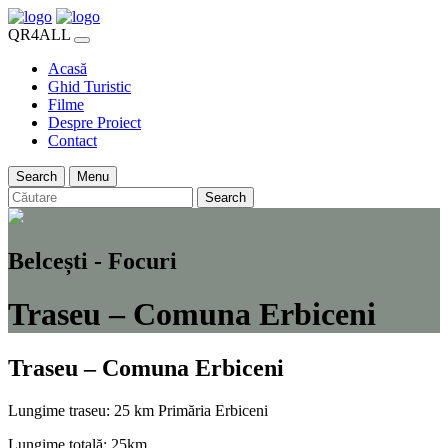
QR4ALL
Acasă
Ghid Turistic
Filme
Despre Proiect
Contact
Search
Menu
Search
Belcești - Focuri
Traseu – Comuna Erbiceni
Traseu – Comuna Erbiceni
Lungime traseu: 25 km
Primăria Erbiceni
Lungime totală: 25km