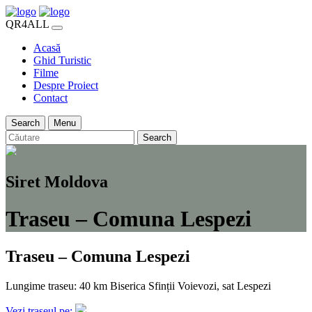
QR4ALL
Acasă
Ghid Turistic
Filme
Despre Proiect
Contact
Search
Menu
Search
Siret Moldova
Traseu – Comuna Lespezi
Traseu – Comuna Lespezi
Lungime traseu: 40 km
Biserica Sfinții Voievozi, sat Lespezi
Vezi traseul pe: