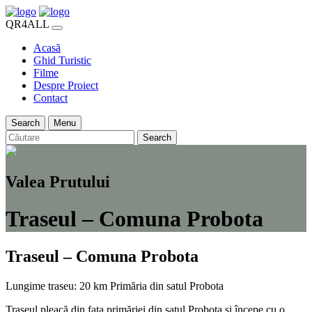
QR4ALL
Acasă
Ghid Turistic
Filme
Despre Proiect
Contact
Search
Menu
Search
Valea Prutului
Traseul – Comuna Probota
Traseul – Comuna Probota
Lungime traseu: 20 km
Primăria din satul Probota
Traseul pleacă din fața primăriei din satul Probota și începe cu o