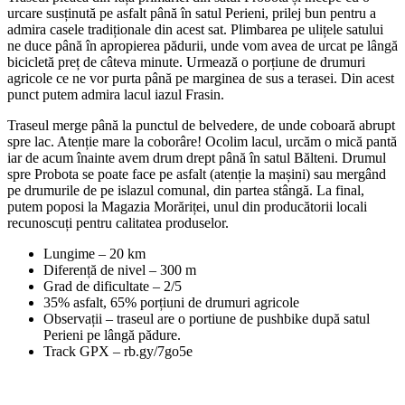
urcare susținută pe asfalt până în satul Perieni, prilej bun pentru a
admira casele tradiționale din acest sat. Plimbarea pe ulițele satului
ne duce până în apropierea pădurii, unde vom avea de urcat pe lângă
bicicletă preț de câteva minute. Urmează o porțiune de drumuri
agricole ce ne vor purta până pe marginea de sus a terasei. Din acest
punct putem admira lacul iazul Frasin.
Traseul merge până la punctul de belvedere, de unde coboară abrupt
spre lac. Atenție mare la coborâre! Ocolim lacul, urcăm o mică pantă
iar de acum înainte avem drum drept până în satul Bălteni. Drumul
spre Probota se poate face pe asfalt (atenție la mașini) sau mergând
pe drumurile de pe islazul comunal, din partea stângă. La final,
putem poposi la Magazia Morăriței, unul din producătorii locali
recunoscuți pentru calitatea produselor.
Lungime – 20 km
Diferență de nivel – 300 m
Grad de dificultate – 2/5
35% asfalt, 65% porțiuni de drumuri agricole
Observații – traseul are o portiune de pushbike după satul
Perieni pe lângă pădure.
Track GPX – rb.gy/7go5e