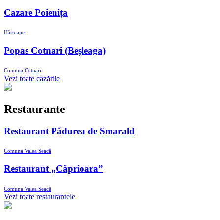
Cazare Poienița
Hârtoape
Popas Cotnari (Beșleaga)
Comuna Cotnari
Vezi toate cazările
Restaurante
Restaurant Pădurea de Smarald
Comuna Valea Seacă
Restaurant „Căprioara”
Comuna Valea Seacă
Vezi toate restaurantele