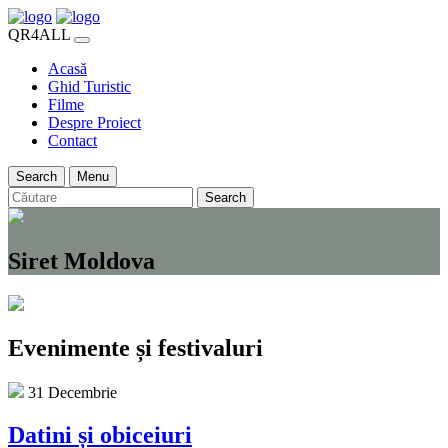
QR4ALL
Acasă
Ghid Turistic
Filme
Despre Proiect
Contact
Search
Menu
Search
Siret Moldova
Evenimente și festivaluri
31 Decembrie
Datini și obiceiuri